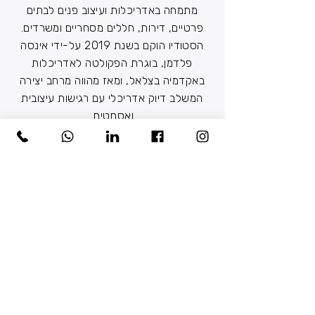
מתמחה באדריכלות ועיצוב פנים לבתים
פרטיים, דירות, חללים מסחריים ומשרדים.
הסטודיו הוקם בשנת 2019 על-ידי אינסה
פלדמן, בוגרת הפקולטה לאדריכלות
באקדמיה בצלאל, ומאז מהווה מרחב יצירה
המשלב דיוק אדריכלי עם רגישות עיצובית
ואסתטית.
הגישה שלי מבוססת על חיבור מלא בין
אדריכלות, עיצוב פנים, רישוי וליווי ביצוע -
תחת קורת גג אחת. שילוב זה מאפשר יצירת
תהליך רציף, מקצועי ומדויק, שבו כל פרט
מתוכנן מתוך מחשבה על חוויית המשתמש,
איכות החלל, וההתאמה המלאה לאורח החיים
של הלקוח.
בכל פרויקט אני מקפידה על תכנון אישי,
מעמיק ומדויק, המותאם לצרכים, לחלומות